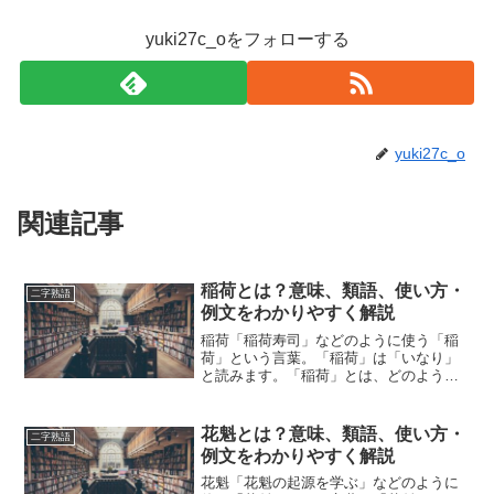
yuki27c_oをフォローする
yuki27c_o
関連記事
稲荷とは？意味、類語、使い方・
二字熟語
例文をわかりやすく解説
稲荷「稲荷寿司」などのように使う「稲
荷」という言葉。「稲荷」は「いなり」
と読みます。「稲荷」とは、どのような
意味の言葉でしょうか？この記事では
「稲荷」の意味や使い方や類語につい
て、小説などの用例を紹介して、わかり
花魁とは？意味、類語、使い方・
二字熟語
やすく解説していきます。稲荷...
例文をわかりやすく解説
花魁「花魁の起源を学ぶ」などのように