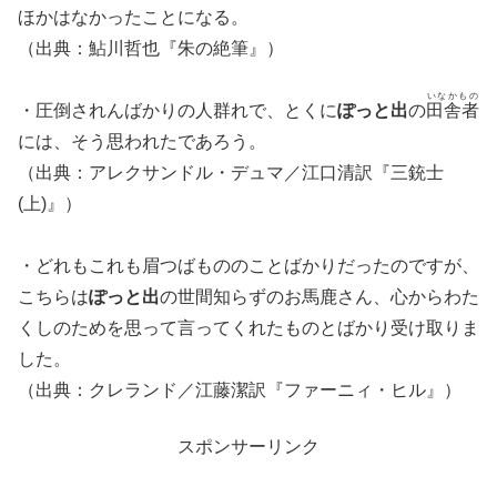
ほかはなかったことになる。
（出典：鮎川哲也『朱の絶筆』）
いなかもの
・圧倒されんばかりの人群れで、とくに
ぽっと出
の
田舎者
には、そう思われたであろう。
（出典：アレクサンドル・デュマ／江口清訳『三銃士
(上)』）
・どれもこれも眉つばもののことばかりだったのですが、
こちらは
ぽっと出
の世間知らずのお馬鹿さん、心からわた
くしのためを思って言ってくれたものとばかり受け取りま
した。
（出典：クレランド／江藤潔訳『ファーニィ・ヒル』）
スポンサーリンク