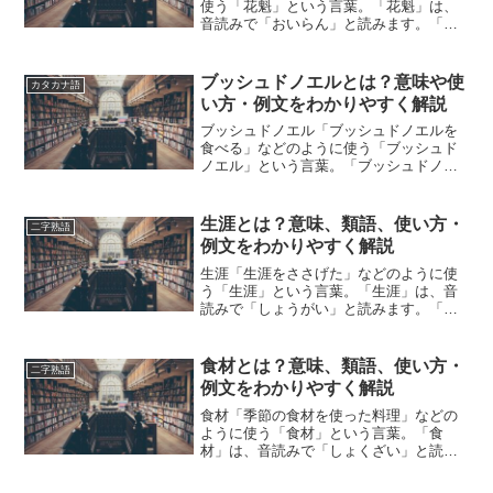
使う「花魁」という言葉。「花魁」は、
音読みで「おいらん」と読みます。「花
魁」とは、どのような意味の言葉でしょ
うか？この記事では「花魁」の意味や使
い方や類語について、小説などの用例を
ブッシュドノエルとは？意味や使
カタカナ語
紹介しながら、わかりやす...
い方・例文をわかりやすく解説
ブッシュドノエル「ブッシュドノエルを
食べる」などのように使う「ブッシュド
ノエル」という言葉。「ブッシュドノエ
ル」とは、どのような意味の言葉でしょ
うか？この記事では「ブッシュドノエ
ル」の意味や使い方について、小説など
生涯とは？意味、類語、使い方・
二字熟語
の用例を紹介して、わかりや...
例文をわかりやすく解説
生涯「生涯をささげた」などのように使
う「生涯」という言葉。「生涯」は、音
読みで「しょうがい」と読みます。「生
涯」とは、どのような意味の言葉でしょ
うか？この記事では「生涯」の意味や使
い方や類語について、小説などの用例を
食材とは？意味、類語、使い方・
二字熟語
紹介しながら、わかりやす...
例文をわかりやすく解説
食材「季節の食材を使った料理」などの
ように使う「食材」という言葉。「食
材」は、音読みで「しょくざい」と読み
ます。「食材」とは、どのような意味の
言葉でしょうか？この記事では「食材」