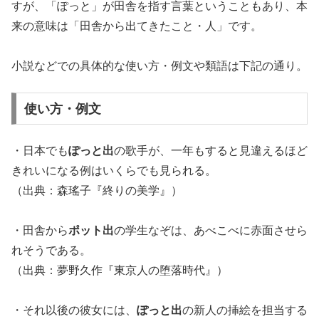
すが、「ぽっと」が田舎を指す言葉ということもあり、本
来の意味は「田舎から出てきたこと・人」です。
小説などでの具体的な使い方・例文や類語は下記の通り。
使い方・例文
・日本でも
ぽっと出
の歌手が、一年もすると見違えるほど
きれいになる例はいくらでも見られる。
（出典：森瑤子『終りの美学』）
・田舎から
ポット出
の学生なぞは、あべこべに赤面させら
れそうである。
（出典：夢野久作『東京人の堕落時代』）
・それ以後の彼女には、
ぽっと出
の新人の挿絵を担当する