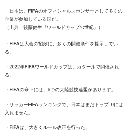
・日本は、
FIFA
のオフィシャルスポンサーとして多くの
企業が参加している国だ。
（出典：後藤健生『ワールドカップの世紀』）
・
FIFA
は大会の招致に、多くの開催条件を提示してい
る。
・2022年
FIFA
ワールドカップは、カタールで開催され
る。
・
FIFA
の傘下には、6つの大陸競技連盟があります。
・サッカー
FIFA
ランキングで、日本はまだトップ10には
入れません。
・
FIFA
は、大きくルール改正を行った。