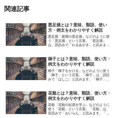
関連記事
悪足掻とは？意味、類語、使い
名詞
方・例文をわかりやすく解説
悪足掻「最期の悪足掻」などのように使
う「悪足掻」という言葉。「悪足掻」
は、訓読みで「わるあがき」と読みま
す。「悪足掻」とは、どのような意味の
言葉でしょうか？この記事では「悪足
掻」の意味や使い方や類語について、小
梯子とは？意味、類語、使い方・
二字熟語
説などの用例を紹介して、わかり...
例文をわかりやすく解説
梯子「梯子をかける」などのように使う
「梯子」という言葉。「梯子」は、訓読
みで「はしご」と読みます。「梯子」と
は、どのような意味の言葉でしょうか？
この記事では「梯子」の意味や使い方や
類語について、小説などの用例を紹介し
花魁とは？意味、類語、使い方・
二字熟語
ながら、わかりやすく解説...
例文をわかりやすく解説
花魁「花魁の起源を学ぶ」などのように
使う「花魁」という言葉。「花魁」は、
音読みで「おいらん」と読みます。「花
魁」とは、どのような意味の言葉でしょ