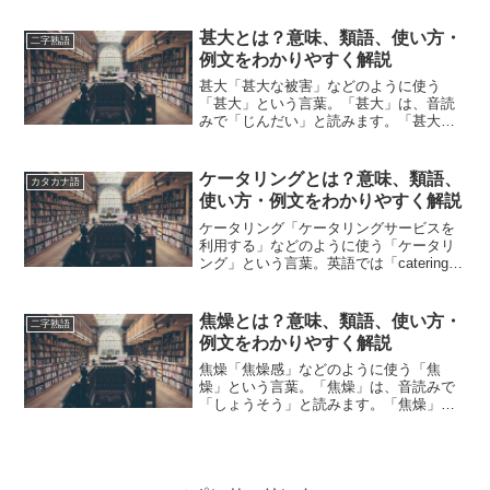
うか？この記事では「花魁」の意味や使
い方や類語について、小説などの用例を
甚大とは？意味、類語、使い方・
二字熟語
紹介しながら、わかりやす...
例文をわかりやすく解説
甚大「甚大な被害」などのように使う
「甚大」という言葉。「甚大」は、音読
みで「じんだい」と読みます。「甚大」
とは、どのような意味の言葉でしょう
か？この記事では「甚大」の意味や使い
方や類語について、小説などの用例を紹
ケータリングとは？意味、類語、
カタカナ語
介しながら、わかりやすく解説...
使い方・例文をわかりやすく解説
ケータリング「ケータリングサービスを
利用する」などのように使う「ケータリ
ング」という言葉。英語では「catering」
と表記します。「ケータリング」とは、
どのような意味の言葉でしょうか？この
記事では「ケータリング」の意味や使い
焦燥とは？意味、類語、使い方・
二字熟語
方や類語につい...
例文をわかりやすく解説
焦燥「焦燥感」などのように使う「焦
燥」という言葉。「焦燥」は、音読みで
「しょうそう」と読みます。「焦燥」と
は、どのような意味の言葉でしょうか？
この記事では「焦燥」の意味や使い方や
類語について、小説などの用例を紹介し
ながら、わかりやすく解説し...