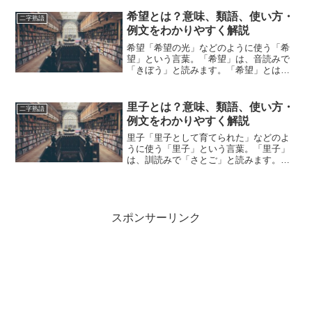
意味の言葉でしょうか？この記事では
「得策」の意味や使い方や類語につい
希望とは？意味、類語、使い方・
二字熟語
て、小説などの用例を紹介しな...
例文をわかりやすく解説
希望「希望の光」などのように使う「希
望」という言葉。「希望」は、音読みで
「きぼう」と読みます。「希望」とは、
どのような意味の言葉でしょうか？この
記事では「希望」の意味や使い方や類語
について、小説などの用例を紹介しなが
里子とは？意味、類語、使い方・
二字熟語
ら、わかりやすく解説して...
例文をわかりやすく解説
里子「里子として育てられた」などのよ
うに使う「里子」という言葉。「里子」
は、訓読みで「さとご」と読みます。
「里子」とは、どのような意味の言葉で
しょうか？この記事では「里子」の意味
や使い方や類語について、小説などの用
例を紹介しながら、わかりや...
スポンサーリンク