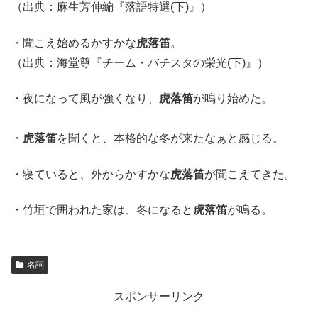
（出典：麻生芳伸編『落語特選(下)』）
・聞こえ始めるかすかな
虎落笛
。
（出典：海堂尊『チーム・バチスタの栄光(下)』）
・夜になって風が強くなり、
虎落笛
が鳴り始めた。
・
虎落笛
を聞くと、本格的な冬が来たなぁと感じる。
・寝ていると、外からかすかな
虎落笛
が聞こえてきた。
・竹垣で囲われた家は、冬になると
虎落笛
が鳴る。
名詞
スポンサーリンク