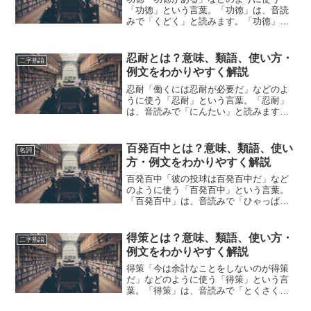
「功徳」という言葉。「功徳」は、音読
みで「くどく」と読みます。「功徳」と
は、どのような意味の言葉でしょうか？
この記事では「功徳」の意味や使い方や
類語について、小説などの用例を紹介し
忍耐とは？意味、類語、使い方・
二字熟語
ながら、わかりやすく解説し...
例文をわかりやすく解説
忍耐「働くには忍耐が必要だ」などのよ
うに使う「忍耐」という言葉。「忍耐」
は、音読みで「にんたい」と読みます。
「忍耐」とは、どのような意味の言葉で
しょうか？この記事では「忍耐」の意味
や使い方や類語について、小説などの用
百発百中とは？意味、類語、使い
名詞
例を紹介して、わかりやす...
方・例文をわかりやすく解説
百発百中「彼の投球は百発百中だ」など
のように使う「百発百中」という言葉。
「百発百中」は、音読みで「ひゃっぱつ
ひゃくちゅう」と読みます。「百発百
中」とは、どのような意味の言葉でしょ
うか？この記事では「百発百中」の意味
得策とは？意味、類語、使い方・
二字熟語
や使い方や類語について、小...
例文をわかりやすく解説
得策「今は余計なことをしないのが得策
だ」などのように使う「得策」という言
葉。「得策」は、音読みで「とくさく」
と読みます。「得策」とは、どのような