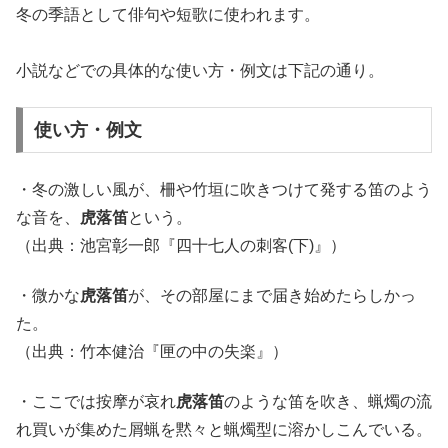
冬の季語として俳句や短歌に使われます。
小説などでの具体的な使い方・例文は下記の通り。
使い方・例文
・冬の激しい風が、柵や竹垣に吹きつけて発する笛のよう
な音を、
虎落笛
という。
（出典：池宮彰一郎『四十七人の刺客(下)』）
・微かな
虎落笛
が、その部屋にまで届き始めたらしかっ
た。
（出典：竹本健治『匣の中の失楽』）
・ここでは按摩が哀れ
虎落笛
のような笛を吹き、蝋燭の流
れ買いが集めた屑蝋を黙々と蝋燭型に溶かしこんでいる。