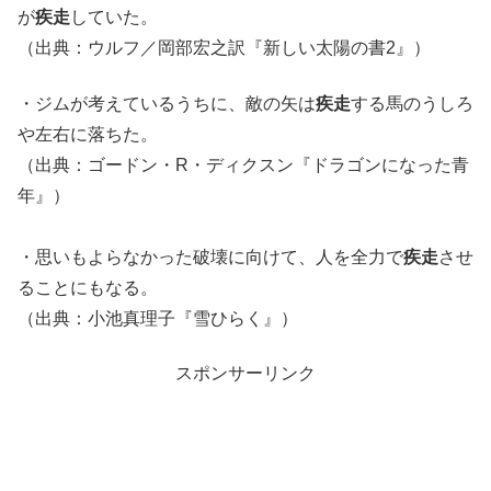
が
疾走
していた。
（出典：ウルフ／岡部宏之訳『新しい太陽の書2』）
・ジムが考えているうちに、敵の矢は
疾走
する馬のうしろ
や左右に落ちた。
（出典：ゴードン・R・ディクスン『ドラゴンになった青
年』）
・思いもよらなかった破壊に向けて、人を全力で
疾走
させ
ることにもなる。
（出典：小池真理子『雪ひらく』）
スポンサーリンク