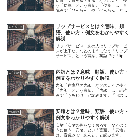
便覧「便覧を参照する」などのように使
う「便覧」という言葉。「便覧」は、音
読みで「びんらん」や「べんらん」と読
みます。「便覧」とは、どのような意味
の言葉でしょうか？この記事では「便
覧」の意味や使い方や類語について、小
リップサービスとは？意味、類
カタカナ語
説などの用例を紹介して、わ...
語、使い方・例文をわかりやすく
解説
リップサービス「あの人はリップサービ
スが上手だ」などのように使う「リップ
サービス」という言葉。英語では「lip
service」と表記します。「リップサービ
ス」とは、どのような意味の言葉でしょ
うか？この記事では「リップサービス」
内訳とは？意味、類語、使い方・
二字熟語
の意味や使い...
例文をわかりやすく解説
内訳「在庫品の内訳」などのように使う
「内訳」という言葉。「内訳」は、訓読
みで「うちわけ」と読みます。「内訳」
とは、どのような意味の言葉でしょう
か？この記事では「内訳」の意味や使い
方や類語について、小説などの用例を紹
安堵とは？意味、類語、使い方・
二字熟語
介しながら、わかりやすく解...
例文をわかりやすく解説
安堵「安堵の胸をなでおろす」などのよ
うに使う「安堵」という言葉。「安堵」
は、音読みで「あんど」と読みます。