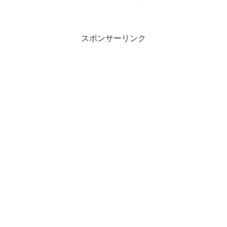
「安堵」とはどのような意味の言葉でし
ょうか？この記事では「安堵」の意味や
使い方について、小説などの用例を紹介
しながら、わかりやすく解説...
スポンサーリンク