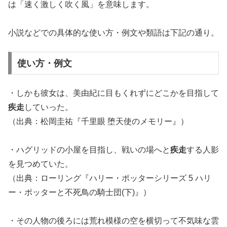
は「速く激しく吹く風」を意味します。
小説などでの具体的な使い方・例文や類語は下記の通り。
使い方・例文
・しかも彼女は、美由紀に目もくれずにどこかを目指して
疾走
していった。
（出典：松岡圭祐『千里眼 堕天使のメモリー』）
・ハグリッドの小屋を目指し、戦いの場へと
疾走
する人影
を見つめていた。
（出典：ローリング『ハリー・ポッターシリーズ 5 ハリ
ー・ポッターと不死鳥の騎士団(下)』）
・その人物の後ろには荒れ模様の空を横切って不気味な雲