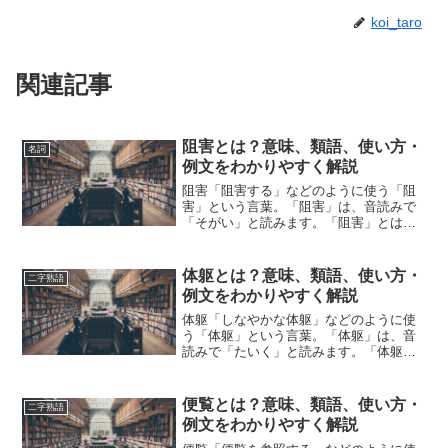
koi_taro
関連記事
阻害とは？意味、類語、使い方・
名詞
例文をわかりやすく解説
阻害「阻害する」などのように使う「阻
害」という言葉。「阻害」は、音読みで
「そがい」と読みます。「阻害」とは、
どのような意味の言葉でしょうか？この
記事では「阻害」の意味や使い方や類語
について、小説などの用例を紹介しなが
体躯とは？意味、類語、使い方・
二字熟語
ら、わかりやすく解説して...
例文をわかりやすく解説
体躯「しなやかな体躯」などのように使
う「体躯」という言葉。「体躯」は、音
読みで「たいく」と読みます。「体躯」
とは、どのような意味の言葉でしょう
か？この記事では「体躯」の意味や使い
方や類語について、小説などの用例を紹
便覧とは？意味、類語、使い方・
二字熟語
介しながら、わかりやすく解...
例文をわかりやすく解説