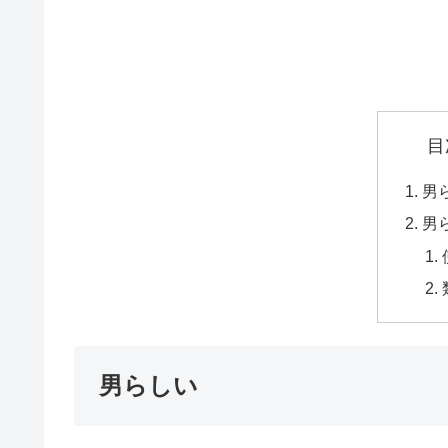
目
男
男
男らしい