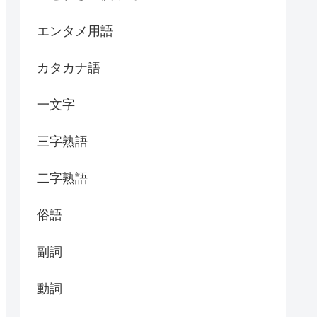
エンタメ用語
カタカナ語
一文字
三字熟語
二字熟語
俗語
副詞
動詞