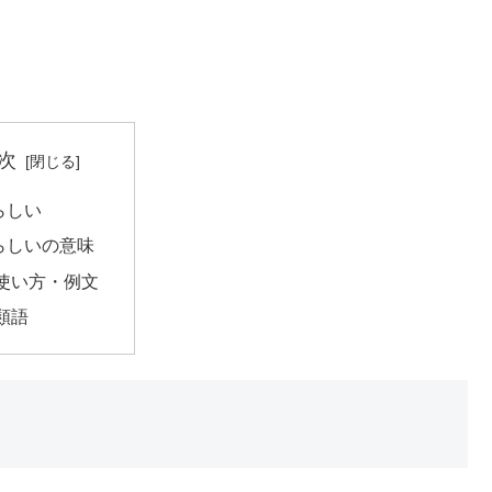
次
らしい
らしいの意味
使い方・例文
類語