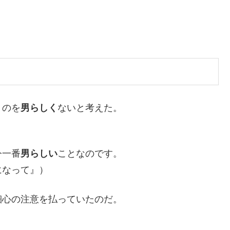
くのを
男らしく
ないと考えた。
今一番
男らしい
ことなのです。
になって』）
細心の注意を払っていたのだ。