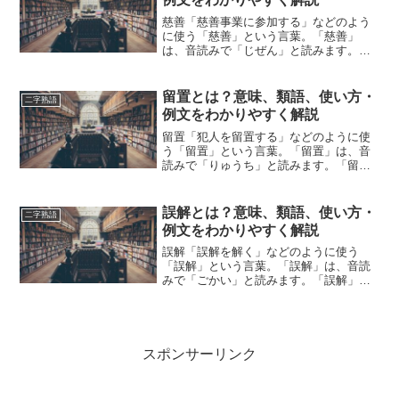
慈善「慈善事業に参加する」などのよう
に使う「慈善」という言葉。「慈善」
は、音読みで「じぜん」と読みます。
「慈善」とは、どのような意味の言葉で
しょうか？この記事では「慈善」の意味
や使い方や類語について、小説などの用
留置とは？意味、類語、使い方・
二字熟語
例を紹介して、わかりやすく解...
例文をわかりやすく解説
留置「犯人を留置する」などのように使
う「留置」という言葉。「留置」は、音
読みで「りゅうち」と読みます。「留
置」とは、どのような意味の言葉でしょ
うか？この記事では「留置」の意味や使
い方や類語について、小説などの用例を
誤解とは？意味、類語、使い方・
二字熟語
紹介して、わかりやすく解説...
例文をわかりやすく解説
誤解「誤解を解く」などのように使う
「誤解」という言葉。「誤解」は、音読
みで「ごかい」と読みます。「誤解」と
は、どのような意味の言葉でしょうか？
この記事では「誤解」の意味や使い方や
類語について、小説などの用例を紹介し
ながら、わかりやすく解説し...
スポンサーリンク