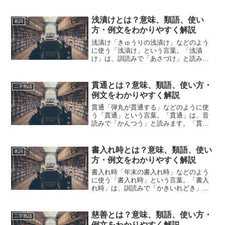
浅漬けとは？意味、類語、使い
名詞
方・例文をわかりやすく解説
浅漬け「きゅうりの浅漬け」などのよう
に使う「浅漬け」という言葉。「浅漬
け」は、訓読みで「あさづけ」と読みま
す。「浅漬け」とは、どのような意味の
言葉でしょうか？この記事では「浅漬
け」の意味や使い方や類語について、小
貫通とは？意味、類語、使い方・
二字熟語
説などの用例を紹介して、わか...
例文をわかりやすく解説
貫通「弾丸が貫通する」などのように使
う「貫通」という言葉。「貫通」は、音
読みで「かんつう」と読みます。「貫
通」とは、どのような意味の言葉でしょ
うか？この記事では「貫通」の意味や使
い方について、小説などの用例を紹介し
書入れ時とは？意味、類語、使い
名詞
て、わかりやすく解説してい...
方・例文をわかりやすく解説
書入れ時「年末の書入れ時」などのよう
に使う「書入れ時」という言葉。「書入
れ時」は、訓読みで「かきいれどき」と
読みます。「書入れ時」とは、どのよう
な意味の言葉でしょうか？この記事では
「書入れ時」の意味や使い方や類語につ
慈善とは？意味、類語、使い方・
二字熟語
いて、小説などの用例を紹...
例文をわかりやすく解説