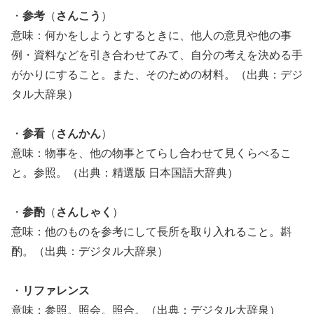
・
参考
（
さんこう
）
意味：何かをしようとするときに、他人の意見や他の事
例・資料などを引き合わせてみて、自分の考えを決める手
がかりにすること。また、そのための材料。（出典：デジ
タル大辞泉）
・
参看
（
さんかん
）
意味：物事を、他の物事とてらし合わせて見くらべるこ
と。参照。（出典：精選版 日本国語大辞典）
・
参酌
（
さんしゃく
）
意味：他のものを参考にして長所を取り入れること。斟
酌。（出典：デジタル大辞泉）
・
リファレンス
意味：参照。照会。照合。（出典：デジタル大辞泉）