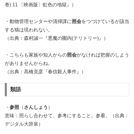
巻) 11 〔映画版〕虹色の地獄』）
・動物管理センターや清掃課に
照会
をつづけているが該当
する猫は現われない。
（出典：森村誠一『悪魔の圏内(テリトリー)』）
・こちらも家族や知人からの
照会
がなければ把握のしよう
がありませんからね。
（出典：高橋克彦『春信殺人事件』）
類語
・
参照
（
さんしょう
）
意味：照らし合わせて、参考にすること。参看。（出典：
デジタル大辞泉）