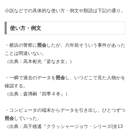
小説などでの具体的な使い方・例文や類語は下記の通り。
使い方・例文
・横浜の警察に
照会
したが、六年前そういう事件があった
ことは間違いない。
（出典：高木彬光『姿なき女』）
・一瞬で過去のデータを
照会
し、いつどこで見た人物かを
確認する。
（出典：森博嗣『四季 4 冬』）
・コンピュータの端末からデータを引き出し、ひとつずつ
照会
していった。
（出典：高千穂遙『クラッシャージョウ・シリーズ(全13