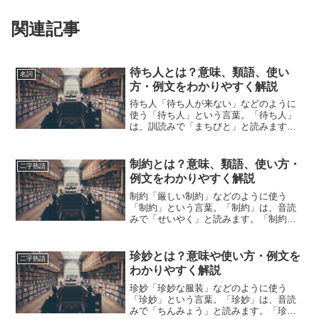
関連記事
待ち人とは？意味、類語、使い
名詞
方・例文をわかりやすく解説
待ち人「待ち人が来ない」などのように
使う「待ち人」という言葉。「待ち人」
は、訓読みで「まちびと」と読みます。
「待ち人」とは、どのような意味の言葉
でしょうか？この記事では「待ち人」の
意味や使い方や類語について、小説など
制約とは？意味、類語、使い方・
二字熟語
の用例を紹介しながら、わ...
例文をわかりやすく解説
制約「厳しい制約」などのように使う
「制約」という言葉。「制約」は、音読
みで「せいやく」と読みます。「制約」
とは、どのような意味の言葉でしょう
か？この記事では「制約」の意味や使い
方や類語について、小説などの用例を紹
珍妙とは？意味や使い方・例文を
二字熟語
介しながら、わかりやすく解説...
わかりやすく解説
珍妙「珍妙な服装」などのように使う
「珍妙」という言葉。「珍妙」は、音読
みで「ちんみょう」と読みます。「珍