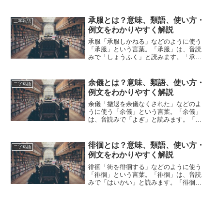
妙」とは、どのような意味の言葉でしょ
うか？この記事では「珍妙」の意味や使
い方について、小説などの用例を紹介し
承服とは？意味、類語、使い方・
二字熟語
て、わかりやすく解説していき...
例文をわかりやすく解説
承服「承服しかねる」などのように使う
「承服」という言葉。「承服」は、音読
みで「しょうふく」と読みます。「承
服」とは、どのような意味の言葉でしょ
うか？この記事では「承服」の意味や使
い方や類語について、小説などの用例を
余儀とは？意味、類語、使い方・
二字熟語
紹介しながら、わかりやすく...
例文をわかりやすく解説
余儀「撤退を余儀なくされた」などのよ
うに使う「余儀」という言葉。「余儀」
は、音読みで「よぎ」と読みます。「余
儀」とは、どのような意味の言葉でしょ
うか？この記事では「余儀」の意味や使
い方や類語について、小説などの用例を
徘徊とは？意味、類語、使い方・
二字熟語
紹介しながら、わかりやす...
例文をわかりやすく解説
徘徊「街を徘徊する」などのように使う
「徘徊」という言葉。「徘徊」は、音読
みで「はいかい」と読みます。「徘徊」
とは、どのような意味の言葉でしょう
か？この記事では「徘徊」の意味や使い
方や類語について、小説などの用例を紹
介しながら、わかりやすく解...