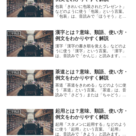
包装「きれいに包装されたプレゼント」
などのように使う「包装」という言葉。
「包装」は、音読みで「ほうそう」と読
みます。「包装」とは、どのような意味
の言葉でしょうか？この記事では「包
装」の意味や使い方や類語について、小
漢字とは？意味、類語、使い方・
二字熟語
説などの用例を紹介して、わ...
例文をわかりやすく解説
漢字「漢字の書き順を覚える」などのよ
うに使う「漢字」という言葉。「漢字」
は、音読みで「かんじ」と読みます。
「漢字」とは、どのような意味の言葉で
しょうか？この記事では「漢字」の意味
や使い方や類語について、小説などの用
茶道とは？意味、類語、使い方・
二字熟語
例を紹介しながら、わかりや...
例文をわかりやすく解説
茶道「茶道をきわめる」などのように使
う「茶道」という言葉。「茶道」は、音
読みで「さどう」または「ちゃどう」と
読みます。「茶道」とは、どのような意
味の言葉でしょうか？この記事では「茶
道」の意味や使い方や類語について、小
起用とは？意味、類語、使い方・
二字熟語
説などの用例を紹介して、...
例文をわかりやすく解説
起用「スタメンに起用する」などのよう
に使う「起用」という言葉。「起用」
は、音読みで「きよう」と読みます。