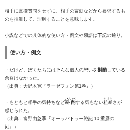
相手に直接質問をせずに、相手の言動などから要求するも
のを推測して、理解することを意味します。
小説などでの具体的な使い方・例文や類語は下記の通り。
使い方・例文
・だけど、ぼくたちにはそんな個人の想いを
斟酌
している
余裕はなかった。
（出典：大野木寛『ラーゼフォン第1巻』）
しんしゃく
そぼう
・もともと相手の気持ちなど
斟酌
する気もない
粗暴
さが
感じられた。
（出典：富野由悠季『オーラバトラー戦記 10 重層の
刻』）