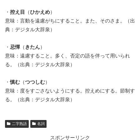
・
控え目
（
ひかえめ
）
意味：言動を遠慮がちにすること。また、そのさま。（出
典：デジタル大辞泉）
・
忌憚
（
きたん
）
意味：遠慮すること。多く、否定の語を伴って用いられ
る。（出典：デジタル大辞泉）
・
慎む
（
つつしむ
）
意味：度をすごさないようにする。控えめにする。節制す
る。（出典：デジタル大辞泉）
二字熟語
名詞
スポンサーリンク