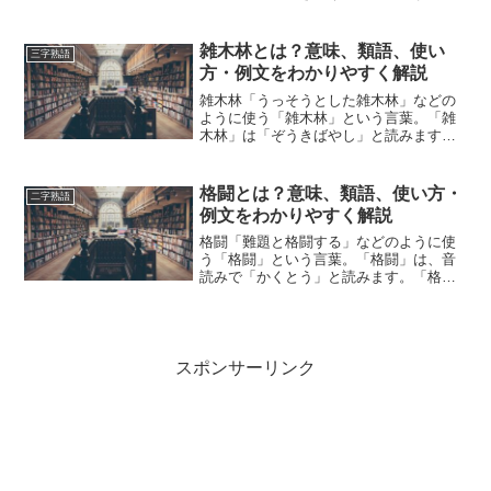
「起用」とは、どのような意味の言葉で
しょうか？この記事では「起用」の意味
や使い方や類語について、小説などの用
雑木林とは？意味、類語、使い
三字熟語
例を紹介しながら、わかりやす...
方・例文をわかりやすく解説
雑木林「うっそうとした雑木林」などの
ように使う「雑木林」という言葉。「雑
木林」は「ぞうきばやし」と読みます。
「雑木林」とは、どのような意味の言葉
でしょうか？この記事では「雑木林」の
意味や使い方や類語について、小説など
格闘とは？意味、類語、使い方・
二字熟語
の用例を紹介しながら、わ...
例文をわかりやすく解説
格闘「難題と格闘する」などのように使
う「格闘」という言葉。「格闘」は、音
読みで「かくとう」と読みます。「格
闘」とは、どのような意味の言葉でしょ
うか？この記事では「格闘」の意味や使
い方や類語について、小説などの用例を
紹介しながら、わかりやすく...
スポンサーリンク