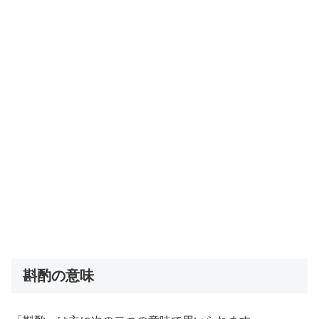
斟酌の意味