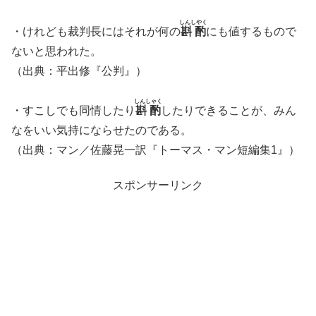
しんしやく
・けれども裁判長にはそれが何の
斟酌
にも値するもので
ないと思われた。
（出典：平出修『公判』）
しんしゃく
・すこしでも同情したり
斟酌
したりできることが、みん
なをいい気持にならせたのである。
（出典：マン／佐藤晃一訳『トーマス・マン短編集1』）
スポンサーリンク