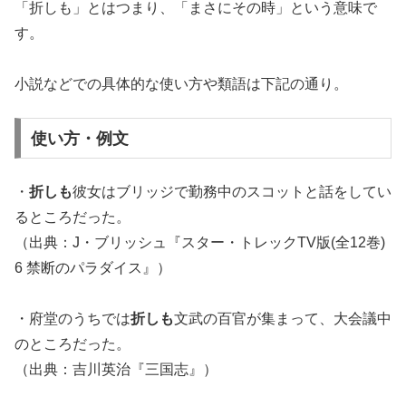
「折しも」とはつまり、「まさにその時」という意味で
す。
小説などでの具体的な使い方や類語は下記の通り。
使い方・例文
・
折しも
彼女はブリッジで勤務中のスコットと話をしてい
るところだった。
（出典：J・ブリッシュ『スター・トレックTV版(全12巻)
6 禁断のパラダイス』）
・府堂のうちでは
折しも
文武の百官が集まって、大会議中
のところだった。
（出典：吉川英治『三国志』）