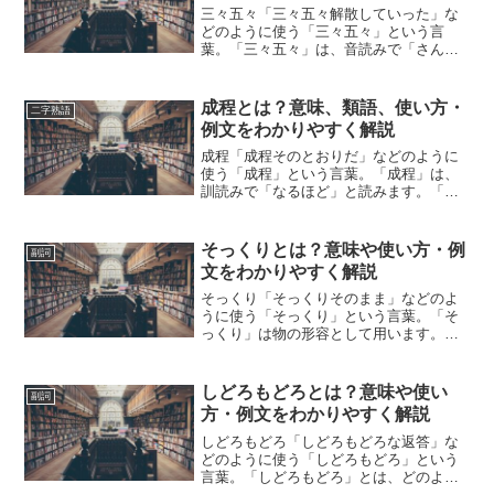
三々五々「三々五々解散していった」な
どのように使う「三々五々」という言
葉。「三々五々」は、音読みで「さんさ
んごご」と読みます。「三々五々」と
は、どのような意味の言葉でしょうか？
この記事では「三々五々」の意味や使い
成程とは？意味、類語、使い方・
二字熟語
方や類語について、小説などの...
例文をわかりやすく解説
成程「成程そのとおりだ」などのように
使う「成程」という言葉。「成程」は、
訓読みで「なるほど」と読みます。「成
程」とは、どのような意味の言葉でしょ
うか？この記事では「成程」の意味や使
い方や類語について、小説などの用例を
そっくりとは？意味や使い方・例
副詞
紹介しながら、わかりやす...
文をわかりやすく解説
そっくり「そっくりそのまま」などのよ
うに使う「そっくり」という言葉。「そ
っくり」は物の形容として用います。
「そっくり」とは、どのような意味の言
葉でしょうか？この記事では「そっく
り」の意味や使い方について、小説など
しどろもどろとは？意味や使い
副詞
の用例を紹介して、わかりやす...
方・例文をわかりやすく解説
しどろもどろ「しどろもどろな返答」な
どのように使う「しどろもどろ」という
言葉。「しどろもどろ」とは、どのよう