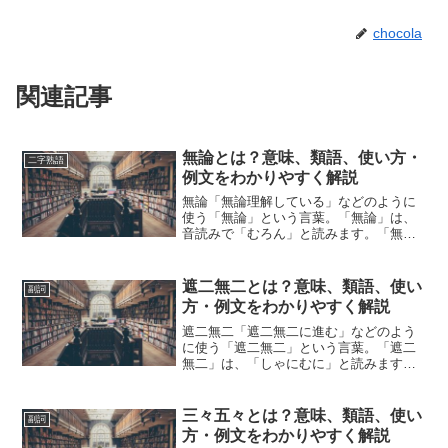
chocola
関連記事
無論とは？意味、類語、使い方・
二字熟語
例文をわかりやすく解説
無論「無論理解している」などのように
使う「無論」という言葉。「無論」は、
音読みで「むろん」と読みます。「無
論」とは、どのような意味の言葉でしょ
うか？この記事では「無論」の意味や使
い方や類語について、小説などの用例を
遮二無二とは？意味、類語、使い
副詞
紹介しながら、わかりやすく...
方・例文をわかりやすく解説
遮二無二「遮二無二に進む」などのよう
に使う「遮二無二」という言葉。「遮二
無二」は、「しゃにむに」と読みます。
「遮二無二」とは、どのような意味の言
葉でしょうか？この記事では「遮二無
二」の意味や使い方や類語について、小
三々五々とは？意味、類語、使い
副詞
説などの用例を紹介しながら...
方・例文をわかりやすく解説