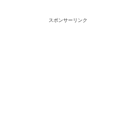
な意味の言葉でしょうか？この記事では
「しどろもどろ」の意味や使い方につい
て、小説などの用例を紹介して、わかり
やすく解説していきます。...
スポンサーリンク