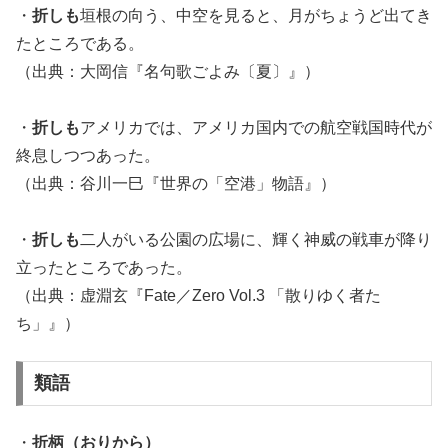
・
折しも
垣根の向う、中空を見ると、月がちょうど出てき
たところである。
（出典：大岡信『名句歌ごよみ〔夏〕』）
・
折しも
アメリカでは、アメリカ国内での航空戦国時代が
終息しつつあった。
（出典：谷川一巳『世界の「空港」物語』）
・
折しも
二人がいる公園の広場に、輝く神威の戦車が降り
立ったところであった。
（出典：虚淵玄『Fate／Zero Vol.3 「散りゆく者た
ち」』）
類語
・
折柄（おりから）