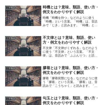
しょうか？この記事では「東風」の意味
や使い方について、小説などの用例を紹
時機とは？意味、類語、使い方・
二字熟語
介して、わかりやすく解説し...
例文をわかりやすく解説
時機「時機を待つ」などのように使う
「時機」という言葉。「時機」は、音読
みで「じき」と読みます。「時機」と
は、どのような意味の言葉でしょうか？
この記事では「時機」の意味や使い方や
類語について、小説などの用例を紹介し
不文律とは？意味、類語、使い
三字熟語
て、わかりやすく解説していき...
方・例文をわかりやすく解説
不文律「不文律がくずれる」などのよう
に使う「不文律」という言葉。「不文
律」は、音読みで「ふぶんりつ」と読み
ます。「不文律」とは、どのような意味
の言葉でしょうか？この記事では「不文
律」の意味や使い方や類語について、小
膠着とは？意味、類語、使い方・
二字熟語
説などの用例を紹介しながら...
例文をわかりやすく解説
膠着「膠着状態になる」などのように使
う「膠着」という言葉。「膠着」は、音
読みで「こうちゃく」と読みます。「膠
着」とは、どのような意味の言葉でしょ
うか？この記事では「膠着」の意味や使
い方や類語について、小説などの用例を
勾玉とは？意味、類語、使い方・
二字熟語
紹介しながら、わかりやす...
例文をわかりやすく解説