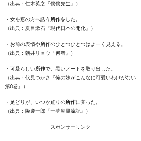
（出典：仁木英之『僕僕先生』）
・女を窓の方へ誘う
所作
をした。
（出典：夏目漱石『現代日本の開化』）
・お前の表情や
所作
のひとつひとつはよーく見える。
（出典：朝井リョウ『何者』）
・可愛らしい
所作
で、黒いノートを取り出した。
（出典：伏見つかさ『俺の妹がこんなに可愛いわけがない
第8巻』）
・足どりが、いつか踊りの
所作
に変った。
（出典：隆慶一郎『一夢庵風流記』）
スポンサーリンク