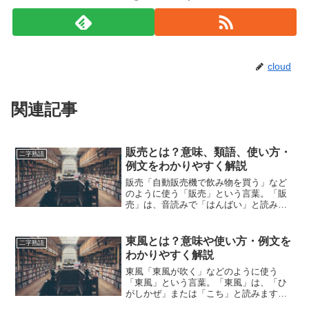
cloud
関連記事
販売とは？意味、類語、使い方・
二字熟語
例文をわかりやすく解説
販売「自動販売機で飲み物を買う」など
のように使う「販売」という言葉。「販
売」は、音読みで「はんばい」と読みま
す。「販売」とは、どのような意味の言
葉でしょうか？この記事では「販売」の
意味や使い方や類語について、小説など
東風とは？意味や使い方・例文を
二字熟語
の用例を紹介して、わかり...
わかりやすく解説
東風「東風が吹く」などのように使う
「東風」という言葉。「東風」は、「ひ
がしかぜ」または「こち」と読みます。
「東風」とは、どのような意味の言葉で