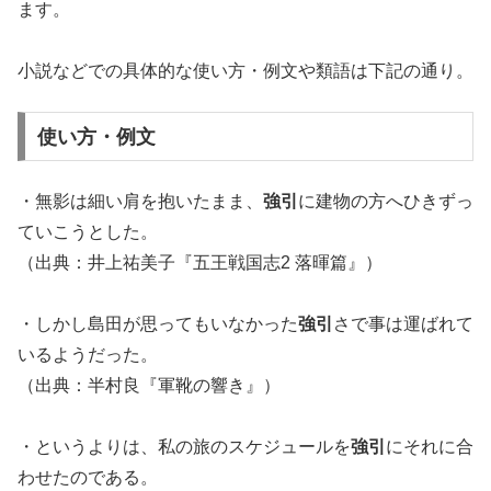
ます。
小説などでの具体的な使い方・例文や類語は下記の通り。
使い方・例文
・無影は細い肩を抱いたまま、
強引
に建物の方へひきずっ
ていこうとした。
（出典：井上祐美子『五王戦国志2 落暉篇』）
・しかし島田が思ってもいなかった
強引
さで事は運ばれて
いるようだった。
（出典：半村良『軍靴の響き』）
・というよりは、私の旅のスケジュールを
強引
にそれに合
わせたのである。