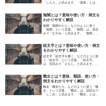
「しんろ」と読みます。「進路」とは、
どのような意味の言葉でしょうか？この
記事では「進路」の意味や使い方につい
て、小説などの用例を紹介して、わかり
無闇とは？意味や使い方・例文を
二字熟語
やすく解説していきます。...
わかりやすく解説
無闇「無闇やたら」などのように使う
「無闇」という言葉。「無闇」は、音読
みで「むやみ」と読みます。「無闇」と
は、どのような意味の言葉でしょうか？
この記事では「無闇」の意味や使い方に
ついて、小説などの用例を紹介して、わ
絵文字とは？意味や使い方・例文
三字熟語
かりやすく解説していきます...
をわかりやすく解説
絵文字「絵文字を書く」などのように使
う「絵文字」という言葉。「絵文字」
は、音読みで「えもじ」と読みます。
「絵文字」とは、どのような意味の言葉
でしょうか？この記事では「絵文字」の
意味や使い方について、小説などの用例
醜女とは？意味、類語、使い方・
二字熟語
を紹介しながら、わかりやすく...
例文をわかりやすく解説
醜女「醜女たち」などのように使う「醜
女」という言葉。「醜女」は、訓読みで
「しこめ」と読みます。「醜女」とは、
どのような意味の言葉でしょうか？この
記事では「醜女」の意味や使い方や類語
について、小説などの用例を紹介しなが