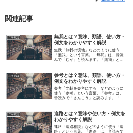
関連記事
無我とは？意味、類語、使い方・
二字熟語
例文をわかりやすく解説
無我「無我の境地」などのように使う
「無我」という言葉。「無我」は、音読
みで「むが」と読みます。「無我」と
は、どのような意味の言葉でしょうか？
この記事では「無我」の意味や使い方や
類語について、小説などの用例を紹介し
参考とは？意味、類語、使い方・
二字熟語
ながら、わかりやすく解説して...
例文をわかりやすく解説
参考「文献を参考にする」などのように
使う「参考」という言葉。「参考」は、
音読みで「さんこう」と読みます。「参
考」とは、どのような意味の言葉でしょ
うか？この記事では「参考」の意味や使
い方や類語について、小説などの用例を
進路とは？意味や使い方・例文を
二字熟語
紹介しながら、わかりやす...
わかりやすく解説
進路「進路相談」などのように使う「進
路」という言葉。「進路」は、音読みで