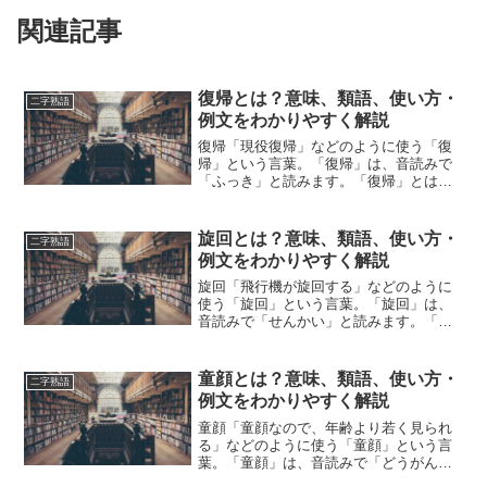
関連記事
復帰とは？意味、類語、使い方・
二字熟語
例文をわかりやすく解説
復帰「現役復帰」などのように使う「復
帰」という言葉。「復帰」は、音読みで
「ふっき」と読みます。「復帰」とは、
どのような意味の言葉でしょうか？この
記事では「復帰」の意味や使い方や類語
について、小説などの用例を紹介して、
旋回とは？意味、類語、使い方・
二字熟語
わかりやすく解説していき...
例文をわかりやすく解説
旋回「飛行機が旋回する」などのように
使う「旋回」という言葉。「旋回」は、
音読みで「せんかい」と読みます。「旋
回」とは、どのような意味の言葉でしょ
うか？この記事では「旋回」の意味や使
い方や類語について、小説などの用例を
童顔とは？意味、類語、使い方・
二字熟語
紹介しながら、わかりやす...
例文をわかりやすく解説
童顔「童顔なので、年齢より若く見られ
る」などのように使う「童顔」という言
葉。「童顔」は、音読みで「どうがん」
と読みます。「童顔」とは、どのような