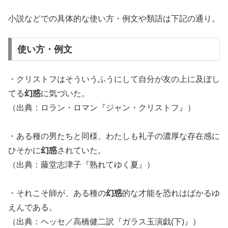
小説などでの具体的な使い方・例文や類語は下記の通り。
使い方・例文
・クリストフはそういうふうにして自分が友の上に及ぼし
てる
幻惑
に気づいた。
（出典：ロラン・ロマン『ジャン・クリストフ』）
・ある種の男たちと同様、わたしも礼子の濃厚な存在感に
ひそかに
幻惑
されていた。
（出典：藤堂志津子『熟れてゆく夏』）
・それこそ師が、ある種の
幻惑
的な才能を恐れはばかるゆ
えんである。
（出典：ヘッセ／高橋健二訳『ガラス玉演戯(下)』）