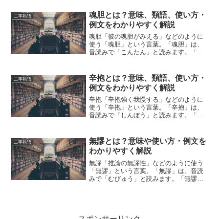
意味の言葉でしょうか？この記事では
「童顔」の意味や使い方や類語につい
魂胆とは？意味、類語、使い方・
二字熟語
て、小説などの用例を紹介して...
例文をわかりやすく解説
魂胆「彼の魂胆がみえる」などのように
使う「魂胆」という言葉。「魂胆」は、
音読みで「こんたん」と読みます。「魂
胆」とは、どのような意味の言葉でしょ
うか？この記事では「魂胆」の意味や使
い方や類語について、小説などの用例を
辛抱とは？意味、類語、使い方・
二字熟語
紹介して、わかりやすく解...
例文をわかりやすく解説
辛抱「辛抱強く我慢する」などのように
使う「辛抱」という言葉。「辛抱」は、
音読みで「しんぼう」と読みます。「辛
抱」とは、どのような意味の言葉でしょ
うか？この記事では「辛抱」の意味や使
い方や類語について、小説などの用例を
無謬とは？意味や使い方・例文を
二字熟語
紹介しながら、わかりやす...
わかりやすく解説
無謬「推論の無謬性」などのように使う
「無謬」という言葉。「無謬」は、音読
みで「むびゅう」と読みます。「無謬」
とは、どのような意味の言葉でしょう
か？この記事では「無謬」の意味や使い
方について、小説などの用例を紹介し
て、わかりやすく解説していき...
スポンサーリンク