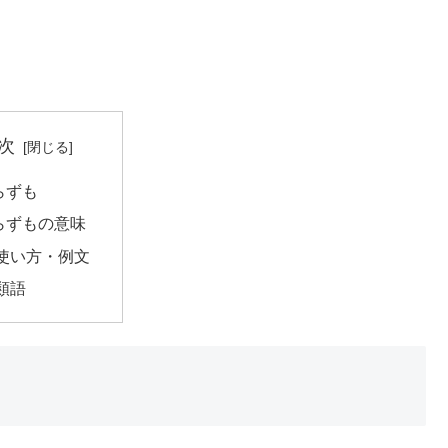
次
らずも
らずもの意味
使い方・例文
類語