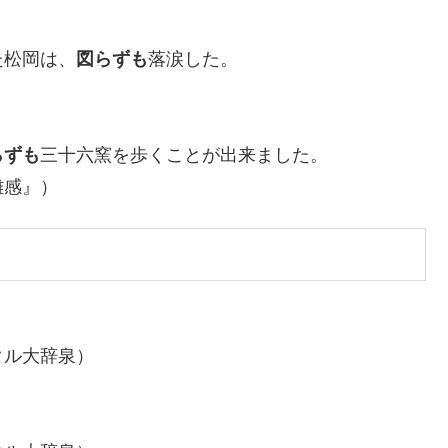
た松岡は、
図らずも
落涙した。
らずも
三十六窯を歩くことが出来ました。
雑感』）
タル大辞泉）