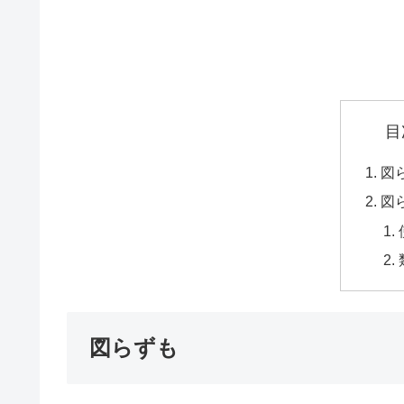
目
図
図
図らずも