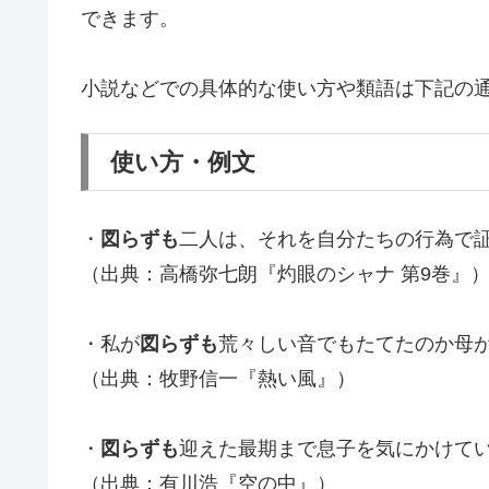
できます。
小説などでの具体的な使い方や類語は下記の
使い方・例文
・
図らずも
二人は、それを自分たちの行為で
（出典：高橋弥七朗『灼眼のシャナ 第9巻』
・私が
図らずも
荒々しい音でもたてたのか母
（出典：牧野信一『熱い風』）
・
図らずも
迎えた最期まで息子を気にかけて
（出典：有川浩『空の中』）