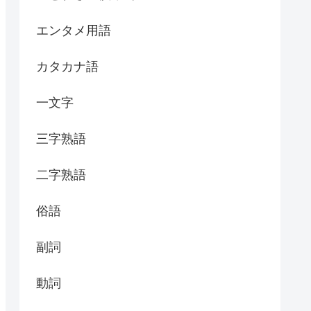
エンタメ用語
カタカナ語
一文字
三字熟語
二字熟語
俗語
副詞
動詞