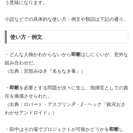
う意味になります。
小説などでの具体的な使い方・例文や類語は下記の通り。
使い方・例文
・どんな人物かわからないから
即断
はしにくいが、意外な
組み合わせだ。
（出典：宮部みゆき『名もなき毒』）
・
即断
を必要とする問題が次々に生じ、指揮官としての責
任を痛感させられた。
（出典：ロバート・アスプリン,P・J・ヘック『銀河おさ
わがせアンドロイド』）
・田中はその場でプロジェクトが可能かどうかを
即断
し