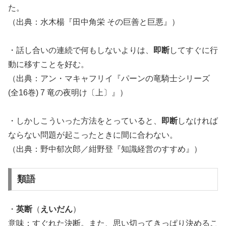
た。
（出典：水木楊『田中角栄 その巨善と巨悪』）
・話し合いの連続で何もしないよりは、
即断
してすぐに行
動に移すことを好む。
（出典：アン・マキャフリイ『パーンの竜騎士シリーズ
(全16巻) 7 竜の夜明け〔上〕』）
・しかしこういった方法をとっていると、
即断
しなければ
ならない問題が起こったときに間に合わない。
（出典：野中郁次郎／紺野登『知識経営のすすめ』）
類語
・
英断
（
えいだん
）
意味：すぐれた決断。また、思い切ってきっぱり決めるこ