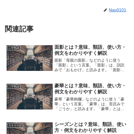
Nao0101
関連記事
面影とは？意味、類語、使い方・
二字熟語
例文をわかりやすく解説
面影「母親の面影」などのように使う
「面影」という言葉。「面影」は、訓読
みで「おもかげ」と読みます。「面影」
とは、どのような意味の言葉でしょう
か？この記事では「面影」の意味や使い
方や類語について、小説などの用例を紹
豪華とは？意味、類語、使い方・
二字熟語
介しながら、わかりやすく解説...
例文をわかりやすく解説
豪華「豪華絢爛」などのように使う「豪
華」という言葉。「豪華」は、音読みで
「ごうか」と読みます。「豪華」とは、
どのような意味の言葉でしょうか？この
記事では「豪華」の意味や使い方や類語
について、小説などの用例を紹介しなが
シーズンとは？意味、類語、使い
カタカナ語
ら、わかりやすく解説して...
方・例文をわかりやすく解説