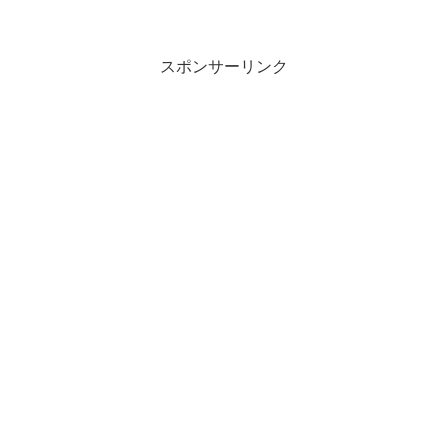
「知名度」とは、どのような意味の言葉
でしょうか？この記事では「知名度」の
意味や使い方や類語について、小説など
の用例を紹介して、わかりや...
スポンサーリンク