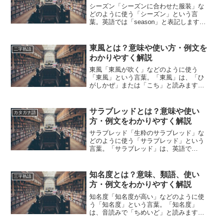
シーズン「シーズンに合わせた服装」な
どのように使う「シーズン」という言
葉。英語では「season」と表記します。
「シーズン」とは、どのような意味の言
葉でしょうか？この記事では「シーズ
ン」の意味や使い方や類語について、小
東風とは？意味や使い方・例文を
二字熟語
説などの用例を紹介しな...
わかりやすく解説
東風「東風が吹く」などのように使う
「東風」という言葉。「東風」は、「ひ
がしかぜ」または「こち」と読みます。
「東風」とは、どのような意味の言葉で
しょうか？この記事では「東風」の意味
や使い方について、小説などの用例を紹
サラブレッドとは？意味や使い
カタカナ語
介して、わかりやすく解説し...
方・例文をわかりやすく解説
サラブレッド「生粋のサラブレッド」な
どのように使う「サラブレッド」という
言葉。「サラブレッド」は、英語で
「Thoroughbred」と表記します。「サラ
ブレッド」とは、どのような意味の言葉
でしょうか？この記事では「サラブレッ
知名度とは？意味、類語、使い
三字熟語
ド」の意味や使い...
方・例文をわかりやすく解説
知名度「知名度が高い」などのように使
う「知名度」という言葉。「知名度」
は、音読みで「ちめいど」と読みます。