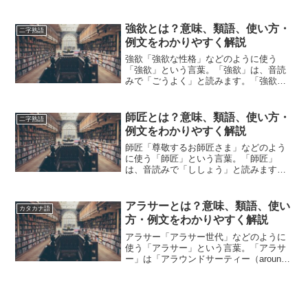
「白羽の矢」とは、どのような意味の言
葉でしょうか？この記事では「白羽の
矢」の意味や使い方や類語について、小
強欲とは？意味、類語、使い方・
二字熟語
説などの用例を紹介しながら、...
例文をわかりやすく解説
強欲「強欲な性格」などのように使う
「強欲」という言葉。「強欲」は、音読
みで「ごうよく」と読みます。「強欲」
とは、どのような意味の言葉でしょう
か？この記事では「強欲」の意味や使い
方や類語について、小説などの用例を紹
師匠とは？意味、類語、使い方・
二字熟語
介しながら、わかりやすく解説...
例文をわかりやすく解説
師匠「尊敬するお師匠さま」などのよう
に使う「師匠」という言葉。「師匠」
は、音読みで「ししょう」と読みます。
「師匠」とは、どのような意味の言葉で
しょうか？この記事では「師匠」の意味
や使い方や類語について、小説などの用
アラサーとは？意味、類語、使い
カタカナ語
例を紹介しながら、わかりや...
方・例文をわかりやすく解説
アラサー「アラサー世代」などのように
使う「アラサー」という言葉。「アラサ
ー」は「アラウンドサーティー（around
thirty）」の略語です。「アラサー」と
は、どのような意味の言葉でしょうか？
この記事では「アラサー」の意味や使い
方や類語に...