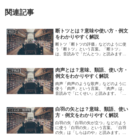
関連記事
断トツとは？意味や使い方・例文
俗語
をわかりやすく解説
断トツ「断トツの評価」などのように使
う「断トツ」という言葉。「断トツ」
は、音読みで「だんとつ」と読みます。
「断トツ」とは、どのような意味の言葉
でしょうか？この記事では「断トツ」の
意味や使い方について、小説などの用例
肉声とは？意味、類語、使い方・
二字熟語
を紹介して、わかりやすく解...
例文をわかりやすく解説
肉声「肉声のような歌声」などのように
使う「肉声」という言葉。「肉声」は、
音読みで「にくせい」と読みます。「肉
声」とは、どのような意味の言葉でしょ
うか？この記事では「肉声」の意味や使
い方や類語について、小説などの用例を
白羽の矢とは？意味、類語、使い
ことわざ・慣用句
紹介しながら、わかりやす...
方・例文をわかりやすく解説
白羽の矢「白羽の矢が立つ」などのよう
に使う「白羽の矢」という言葉。「白羽
の矢」は「しらはのや」と読みます。