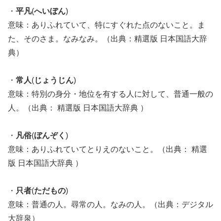
・
平凡
(
へいぼん
)
意味：ありふれていて、特にすぐれた点のないこと。ま
た、そのさま。なみなみ。（出典：精選版 日本国語大辞
典）
・
常人
(
じょうじん
)
意味：特別の身分・地位を有する人に対して、普通一般の
人。（出典： 精選版 日本国語大辞典 ）
・
凡俗
(
ぼんぞく
)
意味：ありふれていてとりえのないこと。（出典： 精選
版 日本国語大辞典 ）
・
只者
(
ただもの
)
意味：普通の人。尋常の人。なみの人。（出典：デジタル
大辞泉）