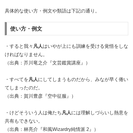
具体的な使い方・例文や類語は下記の通り。
使い方・例文
・すると我々
凡人
はいやが上にも訓練を受ける覚悟をしな
ければなりません。
（出典：芥川竜之介『文芸鑑賞講座』）
・すべてを
凡人
にしてしまうものだから、みなが早く倦い
てしまったのだ。
（出典：賀川豊彦『空中征服』）
・けどそういう人は俺たち
凡人
には理解しづらいし熱意を
共有もできない。
（出典：林亮介『和風Wizardry純情派 2』）