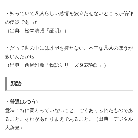
・知っていて
凡人
らしい感情を波立たせないところが信仰
の使徒であった。
（出典：松本清張『証明』）
・だって世の中には才能を持たない、不幸な
凡人
のほうが
多いんだから。
（出典：西尾維新『物語シリーズ 9 花物語』）
類語
・
普通
(
ふつう
)
意味：特に変わっていないこと。ごくありふれたものであ
ること。それがあたりまえであること。（出典：デジタル
大辞泉）