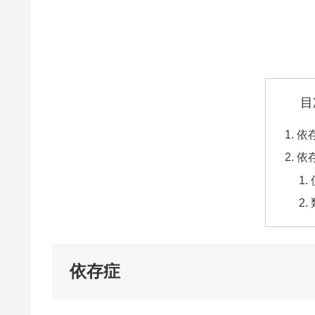
目
依
依
依存症