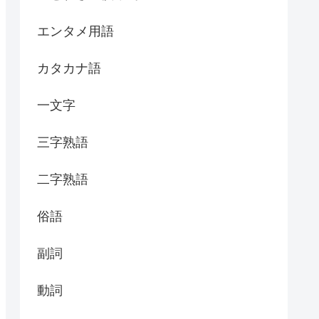
エンタメ用語
カタカナ語
一文字
三字熟語
二字熟語
俗語
副詞
動詞