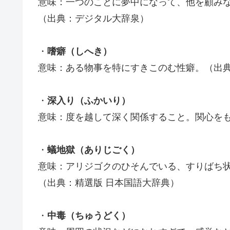
意味：一つのことに夢中になって、他を顧み
（出典：デジタル大辞泉）
・
嗜癖（しへき）
意味：ある物事を特にすきこのむ性癖。（出典
・
深入り（ふかいり）
意味：度を越して深く関係すること。関心を
・
蟻地獄（ありじごく）
意味：アリジゴクのひそんでいる、すりばち
（出典：精選版 日本国語大辞典）
・
中毒（ちゅうどく）