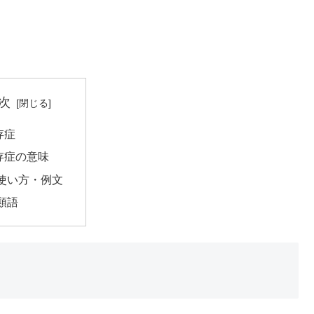
次
存症
存症の意味
使い方・例文
類語