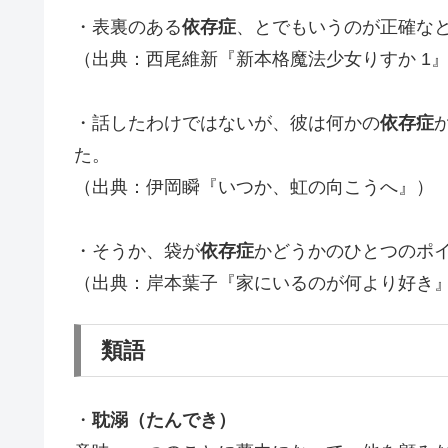
・表裏のある
依存症
、とでもいうのが正確な
（出典：西尾維新『新本格魔法少女りすか 1
・話したわけではないが、彼は何かの
依存症
た。
（出典：伊岡瞬『いつか、虹の向こうへ』）
・そうか、袋が
依存症
かどうかのひとつのポ
（出典：岸本葉子『家にいるのが何より好き
類語
・
耽溺（たんでき）