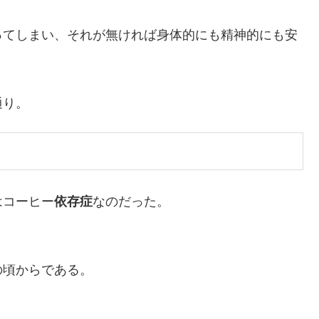
ってしまい、それが無ければ身体的にも精神的にも安
通り。
はコーヒー
依存症
なのだった。
の頃からである。
）