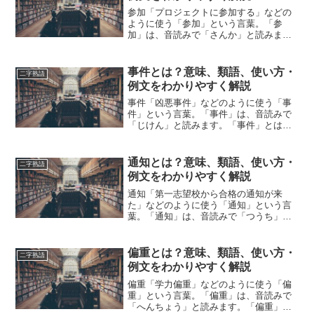
参加「プロジェクトに参加する」などの
ように使う「参加」という言葉。「参
加」は、音読みで「さんか」と読みま
す。「参加」とは、どのような意味の言
葉でしょうか？この記事では「参加」の
意味や使い方や類語について、小説など
事件とは？意味、類語、使い方・
二字熟語
の用例を紹介しながら、わかり...
例文をわかりやすく解説
事件「凶悪事件」などのように使う「事
件」という言葉。「事件」は、音読みで
「じけん」と読みます。「事件」とは、
どのような意味の言葉でしょうか？この
記事では「事件」の意味や使い方や類語
について、小説などの用例を紹介しなが
通知とは？意味、類語、使い方・
二字熟語
ら、わかりやすく解説して...
例文をわかりやすく解説
通知「第一志望校から合格の通知が来
た」などのように使う「通知」という言
葉。「通知」は、音読みで「つうち」と
読みます。「通知」とは、どのような意
味の言葉でしょうか？この記事では「通
知」の意味や使い方や類語について、小
偏重とは？意味、類語、使い方・
二字熟語
説などの用例を紹介して、わ...
例文をわかりやすく解説
偏重「学力偏重」などのように使う「偏
重」という言葉。「偏重」は、音読みで
「へんちょう」と読みます。「偏重」と