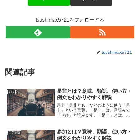
tsushimax5721をフォローする
tsushimax5721
関連記事
是非とは？意味、類語、使い方・
副詞
例文をわかりやすく解説
是非「是非とも」などのように使う「是
非」という言葉。「是非」は、音読みで
「ぜひ」と読みます。「是非」とは、ど
のような意味の言葉でしょうか？この記
事では「是非」の意味や使い方や類語に
ついて、小説などの用例を紹介しなが
参加とは？意味、類語、使い方・
二字熟語
ら、わかりやすく解説してい...
例文をわかりやすく解説