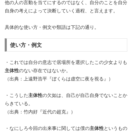
他の人の言動を当てにするのではなく、自分のことを自分
自身の考えによって決断していく過程、と言えます。
具体的な使い方・例文や類語は下記の通り。
使い方・例文
・これでは自分の意志で居場所を選択したこの少女よりも
主体性
のない存在ではないか。
（出典：上遠野浩平『ぼくらは虚空に夜を視る』）
・こうした
主体性
の欠如は、自己が自己自身でないことか
らきている。
（出典：竹内好『近代の超克』）
・なにしろ今回の出来事に関しては僕の
主体性
というもの