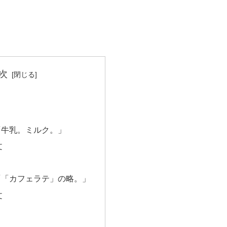
次
「牛乳。ミルク。」
文
「「カフェラテ」の略。」
文