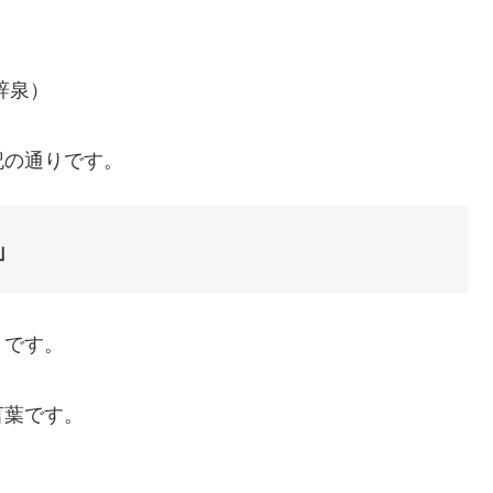
辞泉）
記の通りです。
」
」です。
言葉です。