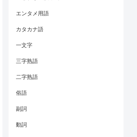
エンタメ用語
カタカナ語
一文字
三字熟語
二字熟語
俗語
副詞
動詞