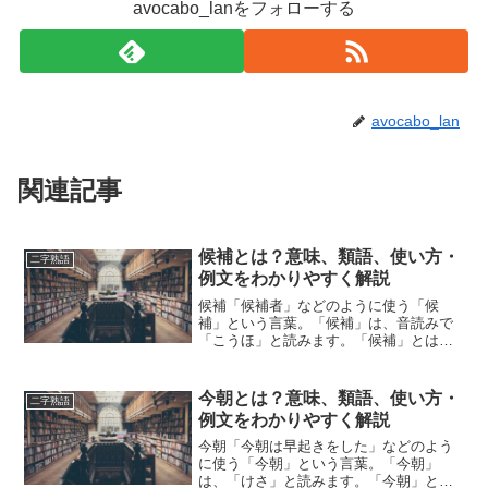
avocabo_lanをフォローする
avocabo_lan
関連記事
候補とは？意味、類語、使い方・
二字熟語
例文をわかりやすく解説
候補「候補者」などのように使う「候
補」という言葉。「候補」は、音読みで
「こうほ」と読みます。「候補」とは、
どのような意味の言葉でしょうか？この
記事では「候補」の意味や使い方や類語
について、小説などの用例を紹介しなが
今朝とは？意味、類語、使い方・
二字熟語
ら、わかりやすく解説してい...
例文をわかりやすく解説
今朝「今朝は早起きをした」などのよう
に使う「今朝」という言葉。「今朝」
は、「けさ」と読みます。「今朝」と