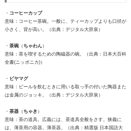
・
コーヒーカップ
意味：コーヒー茶碗。一般に、ティーカップよりも口径が
小さく、背が高い。（出典：デジタル大辞泉）
・
茶碗
（
ちゃわん
）
意味：茶を喫するための陶磁器の碗。（出典：日本大百科
全書(ニッポニカ)）
・
ビヤマグ
意味：ビールを飲むときに用いる取っ手の付いた陶器また
は金属のジョッキ。（出典：デジタル大辞泉）
・
茶器
（
ちゃき
）
意味：茶の道具。広義には、茶道具全般をさす。狭義に
は、薄茶用の容器。薄茶器。（出典：精選版 日本国語大