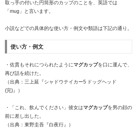
取っ手の付いた円筒形のカップのことを、英語では
「mug」と言います。
小説などでの具体的な使い方・例文や類語は下記の通り。
使い方・例文
・佐貫もそれにつられたように
マグカップ
を口に運んで、
再び話を続けた。
（出典：三上延『シャドウテイカー5 ドッグヘッド
(完)』）
・「これ、飲んでください」彼女は
マグカップ
を男の顔の
前に差し出した。
（出典：東野圭吾『白夜行』）