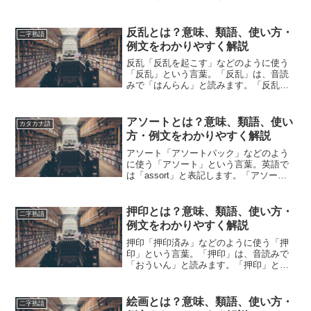
は、どのような意味の言葉でしょうか？
この記事では「今朝」の意味や使い方や
類語について、小説などの用例を紹介し
反乱とは？意味、類語、使い方・
二字熟語
て、わかりやすく解説していき...
例文をわかりやすく解説
反乱「反乱を起こす」などのように使う
「反乱」という言葉。「反乱」は、音読
みで「はんらん」と読みます。「反乱」
とは、どのような意味の言葉でしょう
か？この記事では「反乱」の意味や使い
方や類語について、小説などの用例を紹
アソートとは？意味、類語、使い
カタカナ語
介しながら、わかりやすく解...
方・例文をわかりやすく解説
アソート「アソートパック」などのよう
に使う「アソート」という言葉。英語で
は「assort」と表記します。「アソー
ト」とは、どのような意味の言葉でしょ
うか？この記事では「アソート」の意味
や使い方や類語について、小説などの用
押印とは？意味、類語、使い方・
二字熟語
例を紹介しながら、わ...
例文をわかりやすく解説
押印「押印済み」などのように使う「押
印」という言葉。「押印」は、音読みで
「おういん」と読みます。「押印」と
は、どのような意味の言葉でしょうか？
この記事では「押印」の意味や使い方や
類語について、小説などの用例を紹介し
絵画とは？意味、類語、使い方・
二字熟語
て、わかりやすく解説してい...