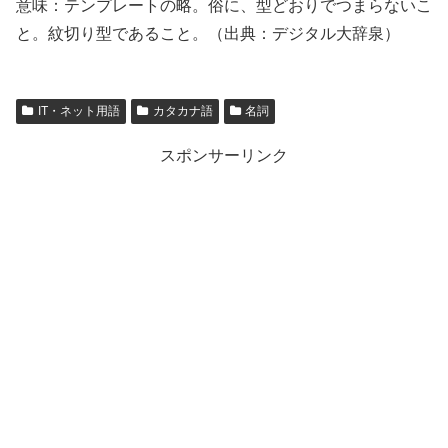
意味：テンプレートの略。俗に、型どおりでつまらないこ
と。紋切り型であること。（出典：デジタル大辞泉）
IT・ネット用語
カタカナ語
名詞
スポンサーリンク