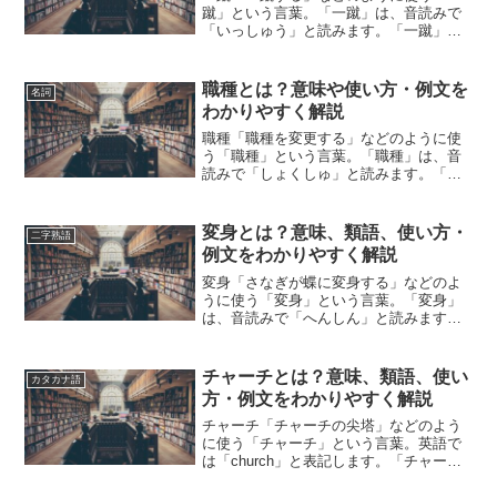
蹴」という言葉。「一蹴」は、音読みで
「いっしゅう」と読みます。「一蹴」と
は、どのような意味の言葉でしょうか？
この記事では「一蹴」の意味や使い方や
類語について、小説などの用例を紹介し
職種とは？意味や使い方・例文を
名詞
ながら、わかりやすく解説...
わかりやすく解説
職種「職種を変更する」などのように使
う「職種」という言葉。「職種」は、音
読みで「しょくしゅ」と読みます。「職
種」とは、どのような意味の言葉でしょ
うか？この記事では「職種」の意味や使
い方について、小説などの用例を紹介し
変身とは？意味、類語、使い方・
二字熟語
て、わかりやすく解説して...
例文をわかりやすく解説
変身「さなぎが蝶に変身する」などのよ
うに使う「変身」という言葉。「変身」
は、音読みで「へんしん」と読みます。
「変身」とは、どのような意味の言葉で
しょうか？この記事では「変身」の意味
や使い方や類語について、小説などの用
チャーチとは？意味、類語、使い
カタカナ語
例を紹介して、わかりやす...
方・例文をわかりやすく解説
チャーチ「チャーチの尖塔」などのよう
に使う「チャーチ」という言葉。英語で
は「church」と表記します。「チャー
チ」とは、どのような意味の言葉でしょ
うか？この記事では「チャーチ」の意味