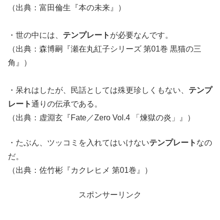
（出典：富田倫生『本の未来』）
・世の中には、
テンプレート
が必要なんです。
（出典：森博嗣『瀬在丸紅子シリーズ 第01巻 黒猫の三
角』）
・呆れはしたが、民話としては殊更珍しくもない、
テンプ
レート
通りの伝承である。
（出典：虚淵玄『Fate／Zero Vol.4 「煉獄の炎」』）
・たぶん、ツッコミを入れてはいけない
テンプレート
なの
だ。
（出典：佐竹彬『カクレヒメ 第01巻』）
スポンサーリンク