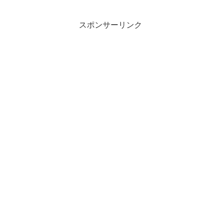
や使い方や類語について、小説などの用
例を紹介して、わかり...
スポンサーリンク