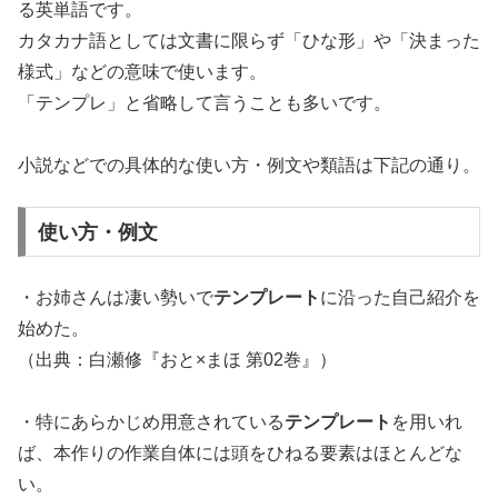
る英単語です。
カタカナ語としては文書に限らず「ひな形」や「決まった
様式」などの意味で使います。
「テンプレ」と省略して言うことも多いです。
小説などでの具体的な使い方・例文や類語は下記の通り。
使い方・例文
・お姉さんは凄い勢いで
テンプレート
に沿った自己紹介を
始めた。
（出典：白瀬修『おと×まほ 第02巻』）
・特にあらかじめ用意されている
テンプレート
を用いれ
ば、本作りの作業自体には頭をひねる要素はほとんどな
い。