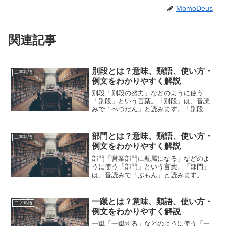
MomoDeus
関連記事
別段とは？意味、類語、使い方・
二字熟語
例文をわかりやすく解説
別段「別段の努力」などのように使う
「別段」という言葉。「別段」は、音読
みで「べつだん」と読みます。「別段」
とは、どのような意味の言葉でしょう
か？この記事では「別段」の意味や使い
方や類語について、小説などの用例を紹
部門とは？意味、類語、使い方・
二字熟語
介して、わかりやすく解説して...
例文をわかりやすく解説
部門「営業部門に配属になる」などのよ
うに使う「部門」という言葉。「部門」
は、音読みで「ぶもん」と読みます。
「部門」とは、どのような意味の言葉で
しょうか？この記事では「部門」の意味
や使い方や類語について、小説などの用
一蹴とは？意味、類語、使い方・
二字熟語
例を紹介しながら、わかりや...
例文をわかりやすく解説
一蹴「一蹴する」などのように使う「一