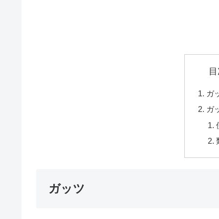
目
ガ
ガ
ガッツ