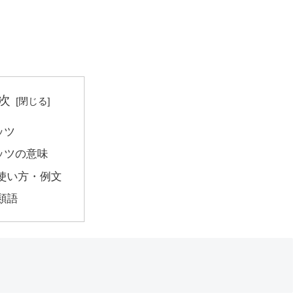
次
ッツ
ッツの意味
使い方・例文
類語