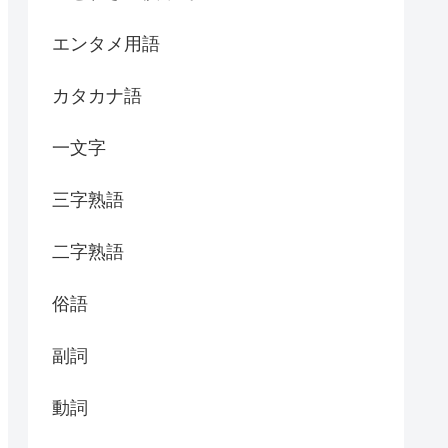
エンタメ用語
カタカナ語
一文字
三字熟語
二字熟語
俗語
副詞
動詞