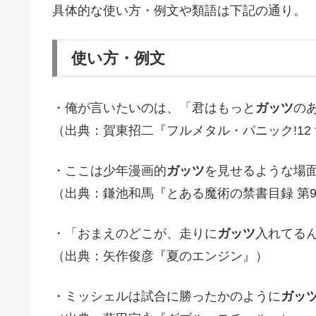
具体的な使い方・例文や類語は下記の通り。
使い方・例文
・俺が言いたいのは、「君はもっと
ガッツ
の
（出典：賀東招二『フルメタル・パニック!12
・ここは少年漫画的
ガッツ
を見せるような場面
（出典：鎌池和馬『とある魔術の禁書目録 第
・「おまえのどこが、走りに
ガッツ
入れてる
（出典：矢作俊彦『夏のエンジン』）
・ミッシェルは試合に勝ったかのように
ガッ