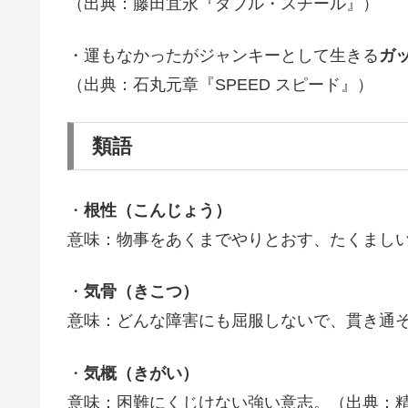
（出典：藤田宜永『ダブル・スチール』）
・運もなかったがジャンキーとして生きる
ガ
（出典：石丸元章『SPEED スピード』）
類語
・
根性（こんじょう）
意味：物事をあくまでやりとおす、たくまし
・
気骨（きこつ）
意味：どんな障害にも屈服しないで、貫き通そ
・
気概（きがい）
意味：困難にくじけない強い意志。（出典：精