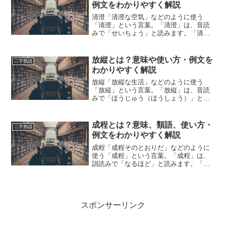
を紹介しながら、わか...
例文をわかりやすく解説
清澄「清澄な空気」などのように使う
「清澄」という言葉。「清澄」は、音読
みで「せいちょう」と読みます。「清
澄」とは、どのような意味の言葉でしょ
うか？この記事では「清澄」の意味や使
い方や類語について、小説などの用例を
放縦とは？意味や使い方・例文を
二字熟語
紹介して、わかりやすく解説し...
わかりやすく解説
放縦「放縦な生活」などのように使う
「放縦」という言葉。「放縦」は、音読
みで「ほうじゅう（ほうしょう）」と読
みます。「放縦」とは、どのような意味
の言葉でしょうか？この記事では「放
縦」の意味や使い方について、小説など
成程とは？意味、類語、使い方・
二字熟語
の用例を紹介して、わかりやす...
例文をわかりやすく解説
成程「成程そのとおりだ」などのように
使う「成程」という言葉。「成程」は、
訓読みで「なるほど」と読みます。「成
程」とは、どのような意味の言葉でしょ
うか？この記事では「成程」の意味や使
い方や類語について、小説などの用例を
紹介しながら、わかりやす...
スポンサーリンク