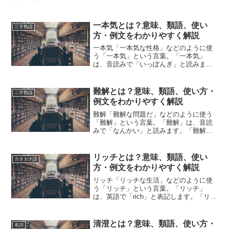
一本気とは？意味、類語、使い
三字熟語
方・例文をわかりやすく解説
一本気「一本気な性格」などのように使
う「一本気」という言葉。「一本気」
は、音読みで「いっぽんぎ」と読みま
す。「一本気」とは、どのような意味の
言葉でしょうか？この記事では「一本
気」の意味や使い方について、小説など
難解とは？意味、類語、使い方・
二字熟語
の用例を紹介して、わかりやすく...
例文をわかりやすく解説
難解「難解な問題だ」などのように使う
「難解」という言葉。「難解」は、音読
みで「なんかい」と読みます。「難解」
とは、どのような意味の言葉でしょう
か？この記事では「難解」の意味や使い
方や類語について、小説などの用例を紹
リッチとは？意味、類語、使い
カタカナ語
介しながら、わかりやすく解...
方・例文をわかりやすく解説
リッチ「リッチな生活」などのように使
う「リッチ」という言葉。「リッチ」
は、英語で「rich」と表記します。「リッ
チ」とは、どのような意味の言葉でしょ
うか？この記事では「リッチ」の意味や
使い方や類語について、小説などの用例
清澄とは？意味、類語、使い方・
名詞