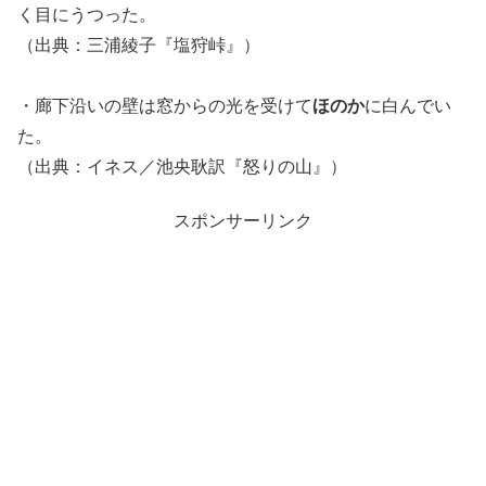
く目にうつった。
（出典：三浦綾子『塩狩峠』）
・廊下沿いの壁は窓からの光を受けて
ほのか
に白んでい
た。
（出典：イネス／池央耿訳『怒りの山』）
スポンサーリンク