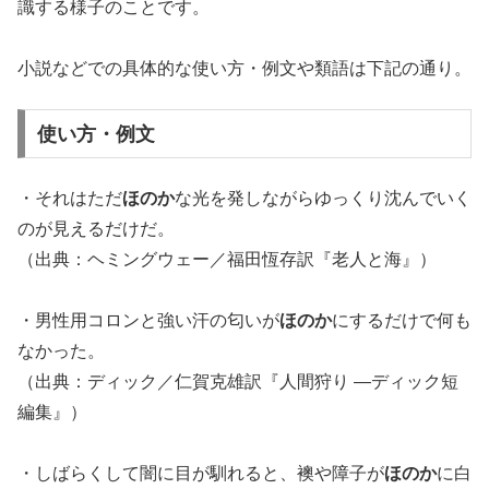
識する様子のことです。
小説などでの具体的な使い方・例文や類語は下記の通り。
使い方・例文
・それはただ
ほのか
な光を発しながらゆっくり沈んでいく
のが見えるだけだ。
（出典：ヘミングウェー／福田恆存訳『老人と海』）
・男性用コロンと強い汗の匂いが
ほのか
にするだけで何も
なかった。
（出典：ディック／仁賀克雄訳『人間狩り ―ディック短
編集』）
・しばらくして闇に目が馴れると、襖や障子が
ほのか
に白