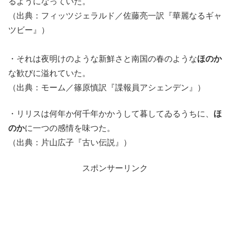
るようになっていた。
（出典：フィッツジェラルド／佐藤亮一訳『華麗なるギャ
ツビー』）
・それは夜明けのような新鮮さと南国の春のような
ほのか
な歓びに溢れていた。
（出典：モーム／篠原慎訳『諜報員アシェンデン』）
・リリスは何年か何千年かかうして暮してゐるうちに、
ほ
のか
に一つの感情を味つた。
（出典：片山広子『古い伝説』）
スポンサーリンク