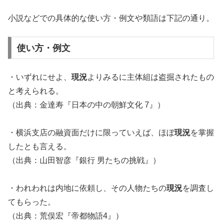
小説などでの具体的な使い方・例文や類語は下記の通り。
使い方・例文
・いずれにせよ、
現況
よりみるに主体組は盗掘されたもの
と考えられる。
（出典：金達寿『日本の中の朝鮮文化 7』）
・横浜支店の融資面だけに限っていえば、ほぼ
現況
を掌握
したとも言える。
（出典：山田智彦『銀行 男たちの挑戦』）
・われわれは内地に依頼し、その人物たちの
現況
を調査し
てもらった。
（出典：荒俣宏『帝都物語4』）