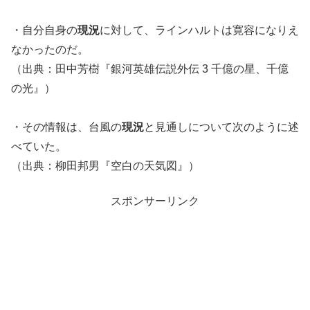
・自分自身の
現況
に対して、ラインハルトは寛容になりえ
なかったのだ。
（出典：田中芳樹『銀河英雄伝説外伝 3 千億の星、千億
の光』）
・その情報は、台風の
現況
と見通しについて次のように述
べていた。
（出典：柳田邦男『空白の天気図』）
スポンサーリンク